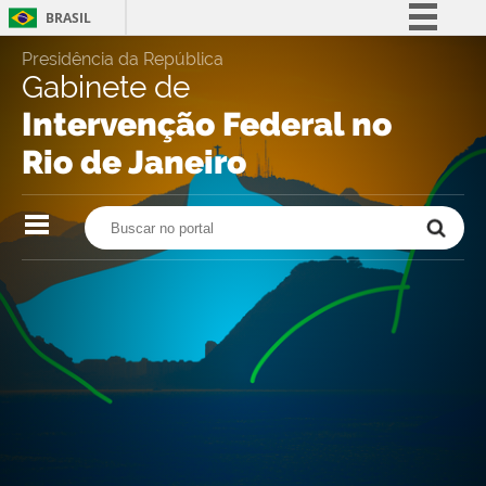
BRASIL
Skip
Simplifique!
Presidência da República
to
Gabinete de
content.
Comunica BR
|
Intervenção Federal no
Participe
Skip
to
Rio de Janeiro
Acesso à informação
navigation
Legislação
Buscar no portal
Buscar no portal
Canais